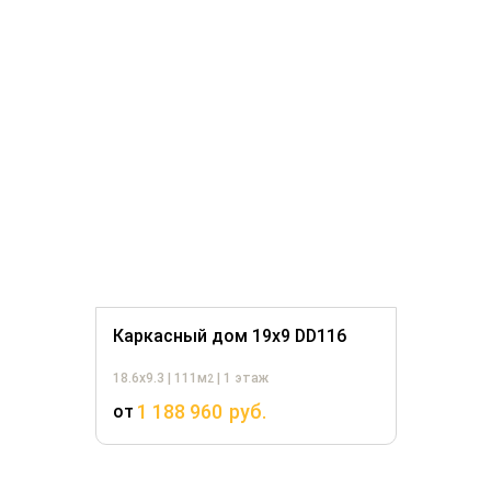
Каркасный дом 19х9 DD116
18.6х9.3 | 111м
| 1 этаж
2
1 188 960
руб.
от