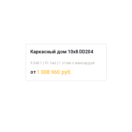
Каркасный дом 10х8 DD204
9.5х8.1 | 91.1м
| 1 этаж с мансардой
2
1 008 960
руб.
от