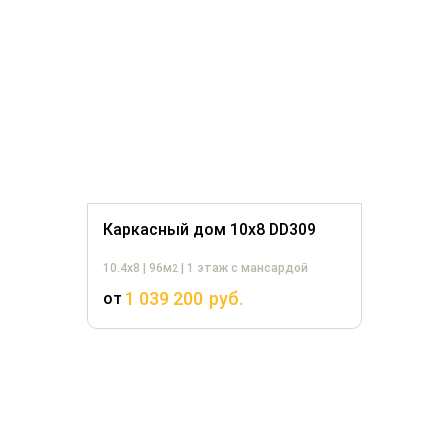
Каркасный дом 10х8 DD309
10.4х8 | 96м
| 1 этаж с мансардой
2
1 039 200
руб.
от