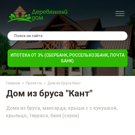
ИПОТЕКА ОТ 3% (СБЕРБАНК, РОССЕЛЬХОЗБАНК, ПОЧТА
БАНК)
Главная
Проекты
Дом из бруса Кант
Дом из бруса "Кант"
Дома из бруса, мансарда, крыша с с кукушкой,
крыльцо, терраса, баня (сауна)