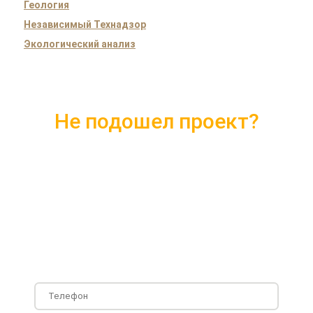
Геология
Независимый Технадзор
Экологический анализ
Не подошел проект?
Скачайте каталог с 10 лучшими
проектами 2018 года
Подробные комплектации
Фотографии с построенных объектов
Несколько вариантов планировки дома