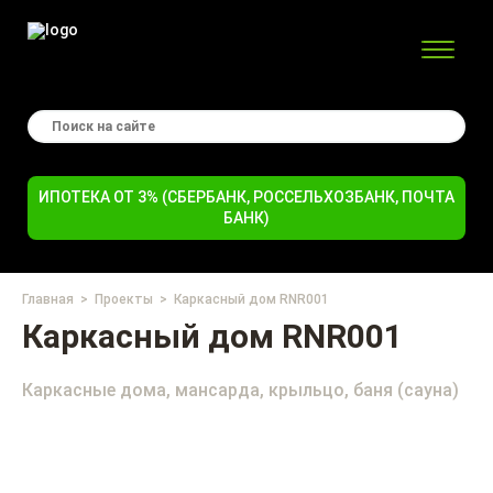
ИПОТЕКА ОТ 3% (СБЕРБАНК, РОССЕЛЬХОЗБАНК, ПОЧТА
БАНК)
Главная
Проекты
Каркасный дом RNR001
Каркасный дом RNR001
Каркасные дома, мансарда, крыльцо, баня (сауна)