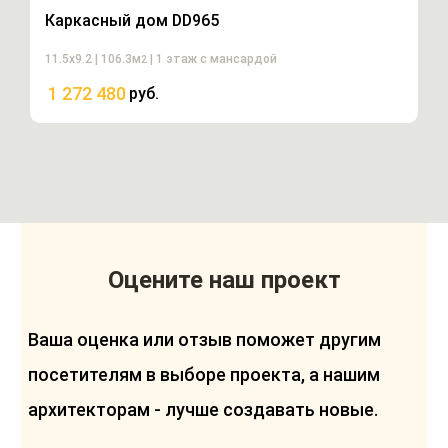
Каркасный дом DD965
К
11.5х9.2 | 106.3м
| 1 этаж с мансардой
15
2
1 272 480
1
руб.
Оцените наш проект
Ваша оценка или отзыв поможет другим
посетителям в выборе проекта, а нашим
архитекторам - лучше создавать новые.