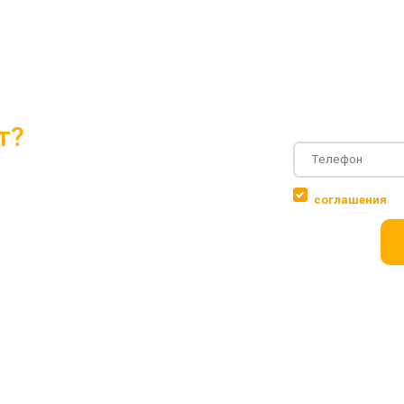
т?
и проектами 2018 года
Соглашаюсь с
соглашения
 объектов
ровки дома