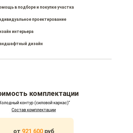
омощь в подборе и покупке участка
ндивидуальное проектирование
изайн интерьера
андшафтный дизайн
оимость комплектации
Холодный контур (силовой каркас)"
Состав комплектации
от
921 600
руб