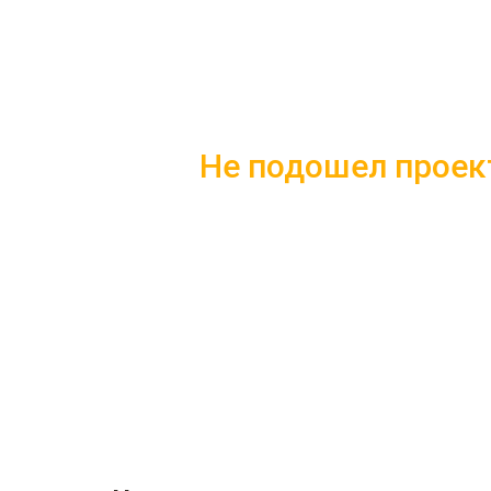
Не подошел проек
Скачайте каталог с 10 лучшим
Подробные комплектации
Фотографии с построенных
Несколько вариантов плани