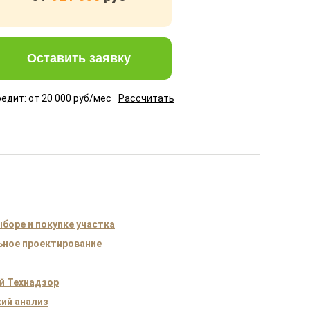
Оставить заявку
редит: от
20 000
руб/мес
Рассчитать
боре и покупке участка
ное проектирование
й Технадзор
ий анализ