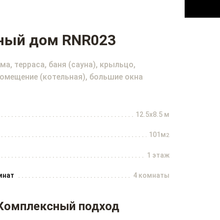
ный дом RNR023
а, терраса, баня (сауна), крыльцо,
помещение (котельная), большие окна
12.5x8.5 м
101м
2
1 этаж
мнат
4 комнаты
Комплексный подход