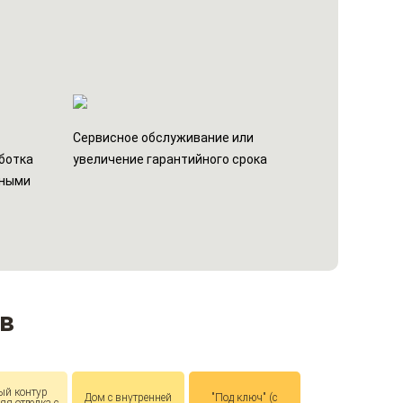
н
Сервисное обслуживание или
ботка
увеличение гарантийного срока
ьными
в
ый контур
Дом с внутренней
"Под ключ" (с