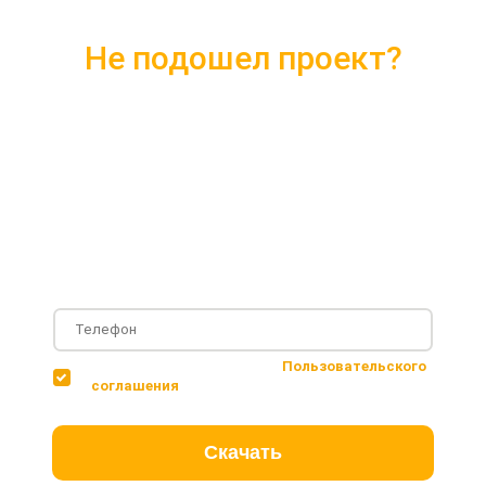
Не подошел проект?
Скачайте каталог с 10 лучшими
проектами 2018 года
Подробные комплектации
Фотографии с построенных объектов
Несколько вариантов планировки дома
Соглашаюсь с условиями
Пользовательского
соглашения
Скачать