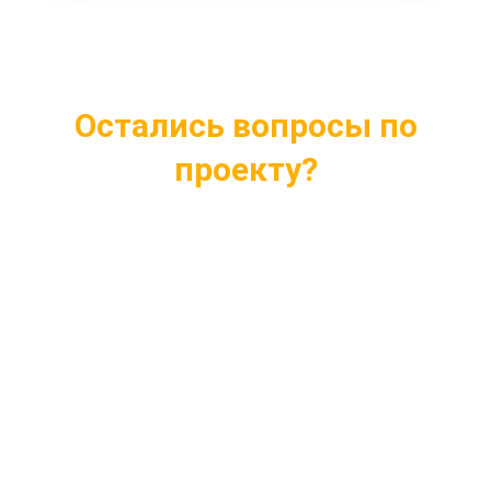
Остались вопросы по
проекту?
Ответим на все интересующие вопросы
Подберем проект индивидуально под ваши
нужды
Внесем любые изменения в проект
Бесплатная консультация профессионалов