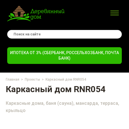
ИПОТЕКА ОТ 3% (СБЕРБАНК, РОССЕЛЬХОЗБАНК, ПОЧТА
БАНК)
Главная
Проекты
Каркасный дом RNR054
Каркасный дом RNR054
Каркасные дома, баня (сауна), мансарда, терраса,
крыльцо