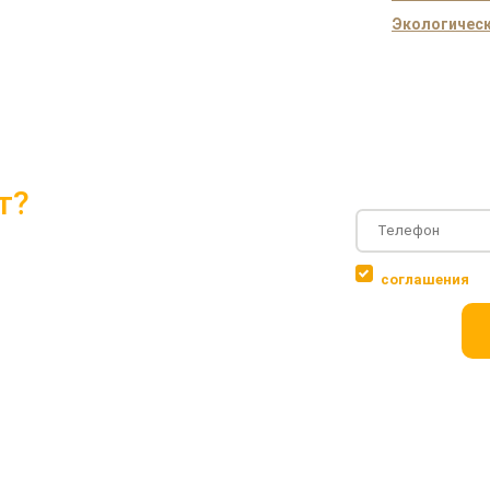
Экологическ
т?
и проектами 2018 года
Соглашаюсь с
соглашения
 объектов
ровки дома