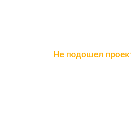
Не подошел проек
Скачайте каталог с 10 лучшим
Подробные комплектации
Фотографии с построенных
Несколько вариантов плани