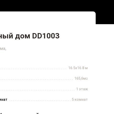
ный дом DD1003
ма,
16.5x16.8 м
165,6м
2
1 этаж
мнат
5 комнат