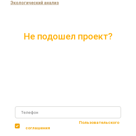
Экологический анализ
Не подошел проект?
Скачайте каталог с 10 лучшими
проектами 2018 года
Подробные комплектации
Фотографии с построенных объектов
Несколько вариантов планировки дома
Соглашаюсь с условиями
Пользовательского
соглашения