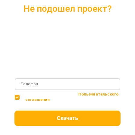
Не подошел проект?
Скачайте каталог с 10 лучшими
проектами 2018 года
Подробные комплектации
Фотографии с построенных объектов
Несколько вариантов планировки дома
Соглашаюсь с условиями
Пользовательского
соглашения
Скачать