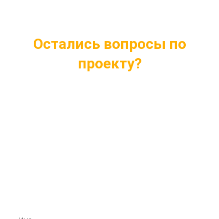
Остались вопросы по
проекту?
Ответим на все интересующие вопросы
Подберем проект индивидуально под ваши
нужды
Внесем любые изменения в проект
Бесплатная консультация профессионалов