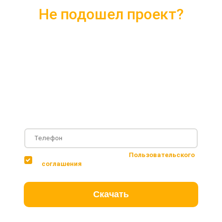
Не подошел проект?
Скачайте каталог с 10 лучшими
проектами 2018 года
Подробные комплектации
Фотографии с построенных объектов
Несколько вариантов планировки дома
Соглашаюсь с условиями
Пользовательского
соглашения
Скачать