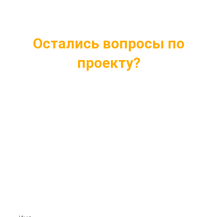
Остались вопросы по
проекту?
Ответим на все интересующие вопросы
Подберем проект индивидуально под ваши
нужды
Внесем любые изменения в проект
Бесплатная консультация профессионалов