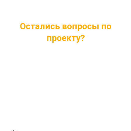
Остались вопросы по
проекту?
Ответим на все интересующие вопросы
Подберем проект индивидуально под ваши
нужды
Внесем любые изменения в проект
Бесплатная консультация профессионалов