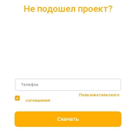
Не подошел проект?
Скачайте каталог с 10 лучшими
проектами 2018 года
Подробные комплектации
Фотографии с построенных объектов
Несколько вариантов планировки дома
Соглашаюсь с условиями
Пользовательского
соглашения
Скачать