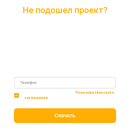
Не подошел проект?
Скачайте каталог с 10 лучшими
проектами 2018 года
Подробные комплектации
Фотографии с построенных объектов
Несколько вариантов планировки дома
Соглашаюсь с условиями
Пользовательского
соглашения
Скачать