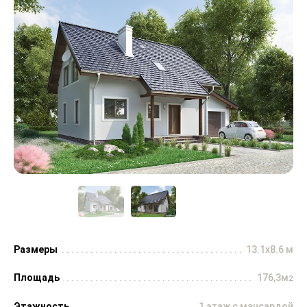
Размеры
13.1x8.6 м
Площадь
176,3м
2
Этажность
1 этаж с мансардой