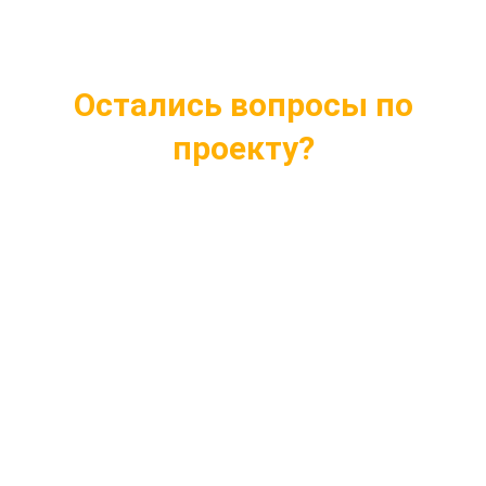
Остались вопросы по
проекту?
Ответим на все интересующие вопросы
Подберем проект индивидуально под ваши
нужды
Внесем любые изменения в проект
Бесплатная консультация профессионалов