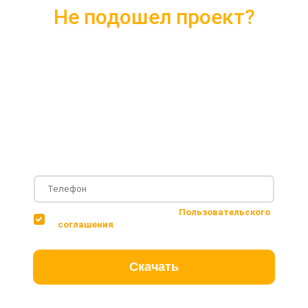
Не подошел проект?
Скачайте каталог с 10 лучшими
проектами 2018 года
Подробные комплектации
Фотографии с построенных объектов
Несколько вариантов планировки дома
Соглашаюсь с условиями
Пользовательского
соглашения
Скачать