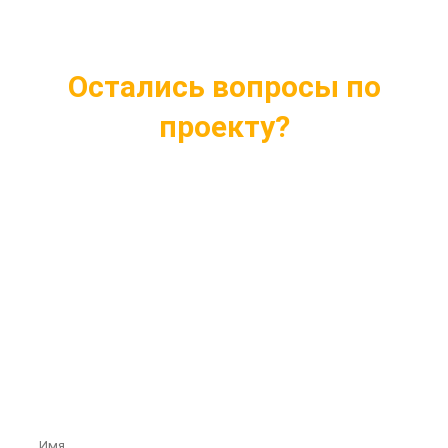
Остались вопросы по
проекту?
Ответим на все интересующие вопросы
Подберем проект индивидуально под ваши
нужды
Внесем любые изменения в проект
Бесплатная консультация профессионалов