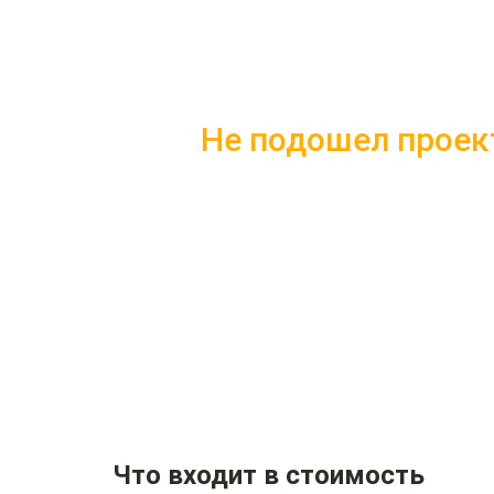
Не подошел проек
Скачайте каталог с 10 лучшим
Подробные комплектации
Фотографии с построенных
Несколько вариантов плани
Что входит в стоимость