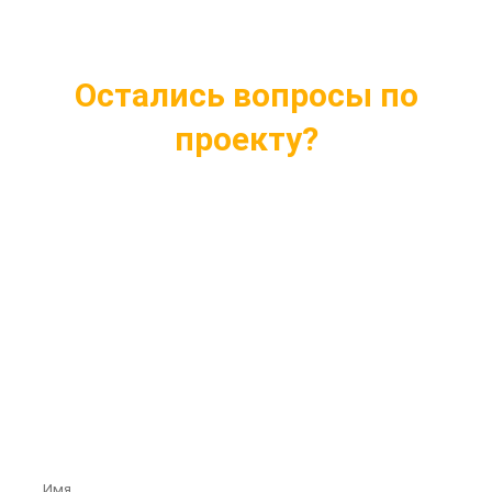
Остались вопросы по
проекту?
Ответим на все интересующие вопросы
Подберем проект индивидуально под ваши
нужды
Внесем любые изменения в проект
Бесплатная консультация профессионалов