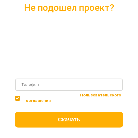
Не подошел проект?
Скачайте каталог с 10 лучшими
проектами 2018 года
Подробные комплектации
Фотографии с построенных объектов
Несколько вариантов планировки дома
Соглашаюсь с условиями
Пользовательского
соглашения
Скачать