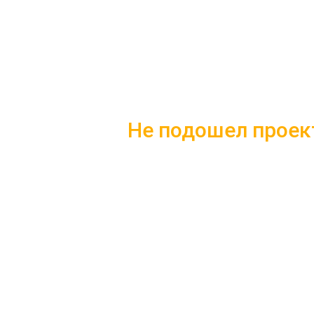
Не подошел проек
Скачайте каталог с 10 лучшим
Подробные комплектации
Фотографии с построенных
Несколько вариантов плани