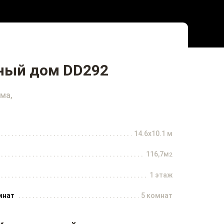
ный дом DD292
ма,
14.6x10.1 м
116,7м
2
1 этаж
мнат
5 комнат