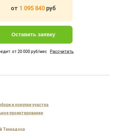
от
1 095 840
руб
Оставить заявку
редит: от
20 000
руб/мес
Рассчитать
боре и покупке участка
ное проектирование
й Технадзор