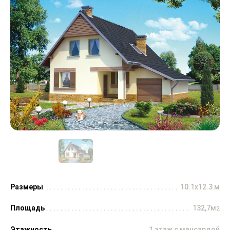
Размеры
10.1x12.3 м
Площадь
132,7м
2
Этажность
1 этаж с мансардой