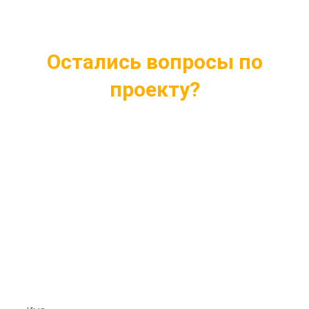
Остались вопросы по
проекту?
Ответим на все интересующие вопросы
Подберем проект индивидуально под ваши
нужды
Внесем любые изменения в проект
Бесплатная консультация профессионалов