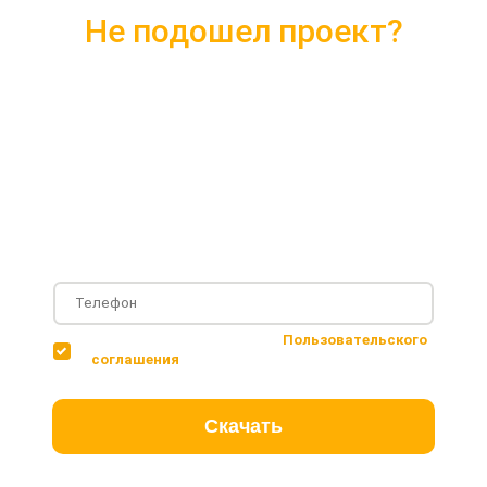
Не подошел проект?
Скачайте каталог с 10 лучшими
проектами 2018 года
Подробные комплектации
Фотографии с построенных объектов
Несколько вариантов планировки дома
Соглашаюсь с условиями
Пользовательского
соглашения
Скачать