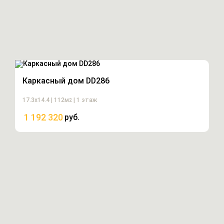
Каркасный дом DD286
17.3х14.4 | 112м
| 1 этаж
2
1 192 320
руб.