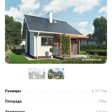
Размеры
6.7x7.9 м
Площадь
37м
2
Этажность
1 этаж