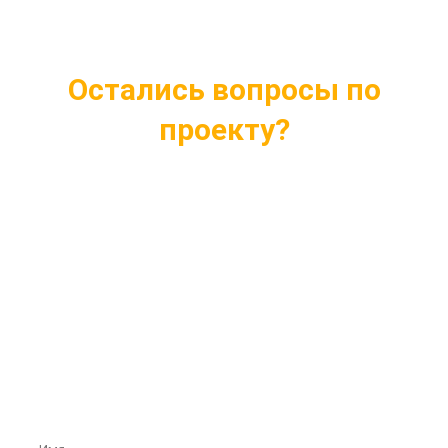
Остались вопросы по
проекту?
Ответим на все интересующие вопросы
Подберем проект индивидуально под ваши
нужды
Внесем любые изменения в проект
Бесплатная консультация профессионалов