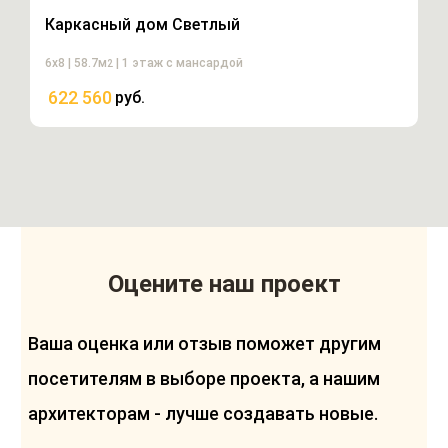
Каркасный дом Светлый
К
6х8 | 58.7м
| 1 этаж с мансардой
20
2
622 560
1
руб.
Оцените наш проект
Ваша оценка или отзыв поможет другим
посетителям в выборе проекта, а нашим
архитекторам - лучше создавать новые.