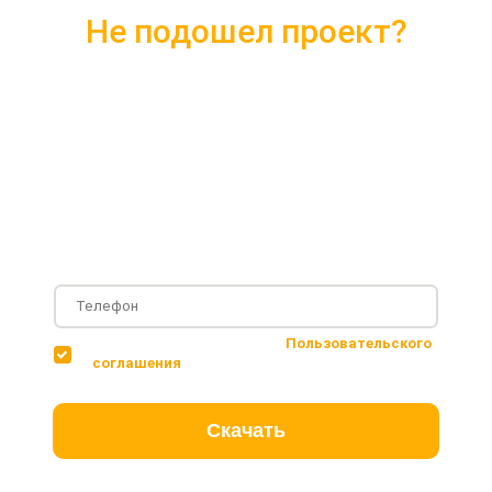
Не подошел проект?
Скачайте каталог с 10 лучшими
проектами 2018 года
Подробные комплектации
Фотографии с построенных объектов
Несколько вариантов планировки дома
Соглашаюсь с условиями
Пользовательского
соглашения
Скачать