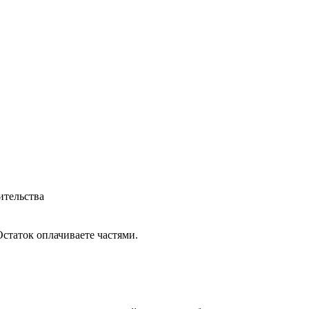
ительства
статок оплачиваете частями.