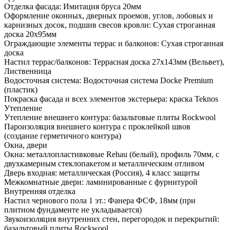
Отделка фасада: Имитация бруса 20мм
Оформление оконных, дверных проемов, углов, лобовых и
карнизных досок, подшив свесов кровли: Сухая строганная
доска 20х95мм
Ограждающие элементы террас и балконов: Сухая строганная
доска
Настил террас/балконов: Террасная доска 27х143мм (Вельвет),
Лиственница
Водосточная система: Водосточная система Docke Premium
(пластик)
Покраска фасада и всех элементов экстерьера: краска Teknos
Утепление
Утепление внешнего контура: базальтовые плиты Rockwool
Пароизоляция внешнего контура с проклейкой швов
(создание герметичного контура)
Окна, двери
Окна: металлопластивковые Rehau (белый), профиль 70мм, с
двухкамерным стеклопакетом и металлическим отливом
Дверь входная: металлическая (Россия), 4 класс защиты
Межкомнатные двери: ламинированные с фурнитурой
Внутренняя отделка
Настил чернового пола 1 эт.: Фанера ФСФ, 18мм (при
плитном фундаменте не укладывается)
Звукоизоляция внутренних стен, перегородок и перекрытий:
базальтовый плиты Rockwool