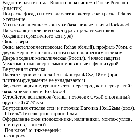
Водосточная система: Водосточная система Docke Premium
(пластик)
Покраска фасада и всех элементов экстерьера: краска Teknos
Утепление
Утепление внешнего контура: базальтовые плиты Rockwool
Пароизоляция внешнего контура с проклейкой швов
(создание герметичного контура)
Окна, двери
Окна: металлопластивковые Rehau (белый), профиль 70мм, с
двухкамерным стеклопакетом и металлическим отливом
Дверь входная: металлическая (Россия), 4 класс защиты
Межкомнатные двери: ламинированные с фурнитурой
Внутренняя отделка
Настил чернового пола 1 эт.: Фанера ФСФ, 18мм (при
плитном фундаменте не укладывается)
Звукоизоляция внутренних стен, перегородок и перекрытий:
базальтовый плиты Rockwool
Устройство вент.зазора (стены, потолок): Сухой строганный
брусок 20х45/95мм
Внутренняя отделка стен и потолка: Вагонка 13х122мм (хвоя),
"Штиль"/Гипсокартон стронг 15мм
Оформление окон (подоконники, наличники), монтаж углов,
плинтусов, галтелей
"Под ключ" (с инженерией)
по запросу