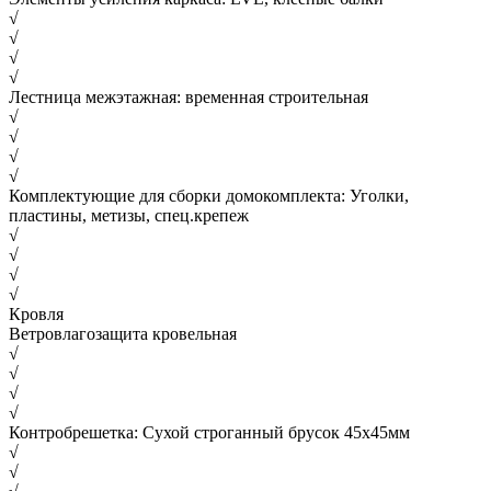
√
√
√
√
Лестница межэтажная: временная строительная
√
√
√
√
Комплектующие для сборки домокомплекта: Уголки,
пластины, метизы, спец.крепеж
√
√
√
√
Кровля
Ветровлагозащита кровельная
√
√
√
√
Контробрешетка: Сухой строганный брусок 45х45мм
√
√