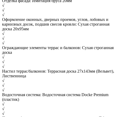
Отделка фасада: Имитация бруса 20мм
√
√
√
Оформление оконных, дверных проемов, углов, лобовых и
карнизных досок, подшив свесов кровли: Сухая строганная
доска 20х95мм
√
√
√
Ограждающие элементы террас и балконов: Сухая строганная
доска
√
√
√
Настил террас/балконов: Террасная доска 27х143мм (Вельвет),
Лиственница
√
√
√
Водосточная система: Водосточная система Docke Premium
(пластик)
√
√
√