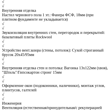
√
√
Внутренняя отделка
Настил чернового пола 1 эт.: Фанера ФСФ, 18мм (при
плитном фундаменте не укладывается)
√
√
Звукоизоляция внутренних стен, перегородок и перекрытий:
базальтовый плиты Rockwool
√
√
Устройство вент.зазора (стены, потолок): Сухой строганный
брусок 20х45/95мм
√
√
Внутренняя отделка стен и потолка: Вагонка 13х122мм (хвоя),
"Штиль"/Гипсокартон стронг 15мм
√
√
Оформление окон (подоконники, наличники), монтаж углов,
плинтусов, галтелей
√
√
Инженерия
Вентиляция (естественная/принудительная/с рекуперацией