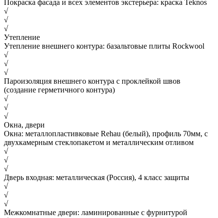
Покраска фасада и всех элементов экстерьера: краска Teknos
√
√
√
Утепление
Утепление внешнего контура: базальтовые плиты Rockwool
√
√
√
Пароизоляция внешнего контура с проклейкой швов
(создание герметичного контура)
√
√
√
Окна, двери
Окна: металлопластивковые Rehau (белый), профиль 70мм, с
двухкамерным стеклопакетом и металлическим отливом
√
√
√
Дверь входная: металлическая (Россия), 4 класс защиты
√
√
√
Межкомнатные двери: ламинированные с фурнитурой