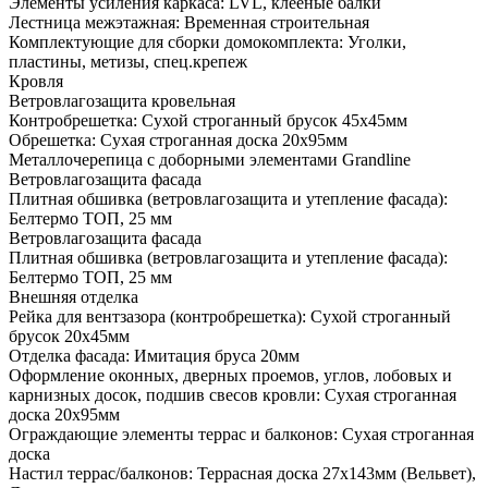
Элементы усиления каркаса: LVL, клееные балки
Лестница межэтажная: Временная строительная
Комплектующие для сборки домокомплекта: Уголки,
пластины, метизы, спец.крепеж
Кровля
Ветровлагозащита кровельная
Контробрешетка: Сухой строганный брусок 45х45мм
Обрешетка: Сухая строганная доска 20х95мм
Металлочерепица с доборными элементами Grandline
Ветровлагозащита фасада
Плитная обшивка (ветровлагозащита и утепление фасада):
Белтермо ТОП, 25 мм
Ветровлагозащита фасада
Плитная обшивка (ветровлагозащита и утепление фасада):
Белтермо ТОП, 25 мм
Внешняя отделка
Рейка для вентзазора (контробрешетка): Сухой строганный
брусок 20х45мм
Отделка фасада: Имитация бруса 20мм
Оформление оконных, дверных проемов, углов, лобовых и
карнизных досок, подшив свесов кровли: Сухая строганная
доска 20х95мм
Ограждающие элементы террас и балконов: Сухая строганная
доска
Настил террас/балконов: Террасная доска 27х143мм (Вельвет),