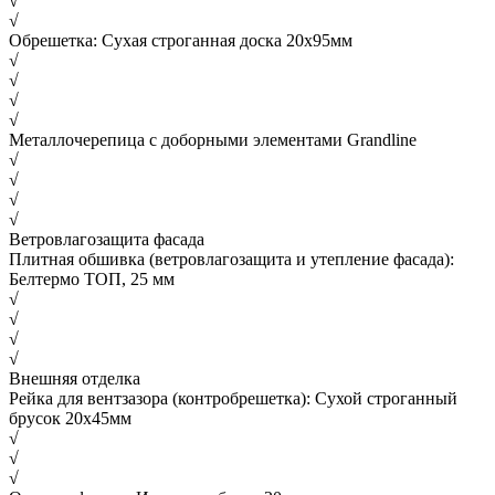
√
√
Обрешетка: Сухая строганная доска 20х95мм
√
√
√
√
Металлочерепица с доборными элементами Grandline
√
√
√
√
Ветровлагозащита фасада
Плитная обшивка (ветровлагозащита и утепление фасада):
Белтермо ТОП, 25 мм
√
√
√
√
Внешняя отделка
Рейка для вентзазора (контробрешетка): Сухой строганный
брусок 20х45мм
√
√
√