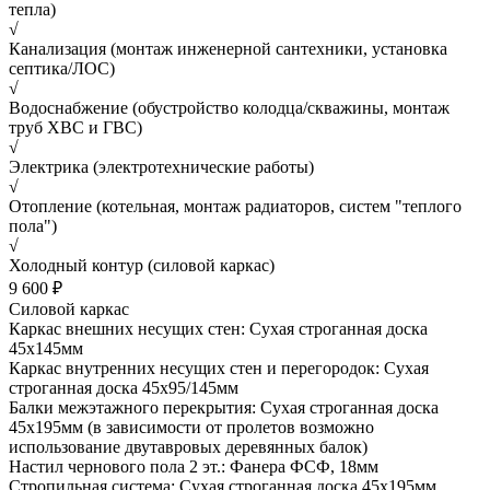
тепла)
√
Канализация (монтаж инженерной сантехники, установка
септика/ЛОС)
√
Водоснабжение (обустройство колодца/скважины, монтаж
труб ХВС и ГВС)
√
Электрика (электротехнические работы)
√
Отопление (котельная, монтаж радиаторов, систем "теплого
пола")
√
Холодный контур (силовой каркас)
9 600 ₽
Силовой каркас
Каркас внешних несущих стен: Сухая строганная доска
45х145мм
Каркас внутренних несущих стен и перегородок: Сухая
строганная доска 45х95/145мм
Балки межэтажного перекрытия: Сухая строганная доска
45х195мм (в зависимости от пролетов возможно
использование двутавровых деревянных балок)
Настил чернового пола 2 эт.: Фанера ФСФ, 18мм
Стропильная система: Сухая строганная доска 45х195мм