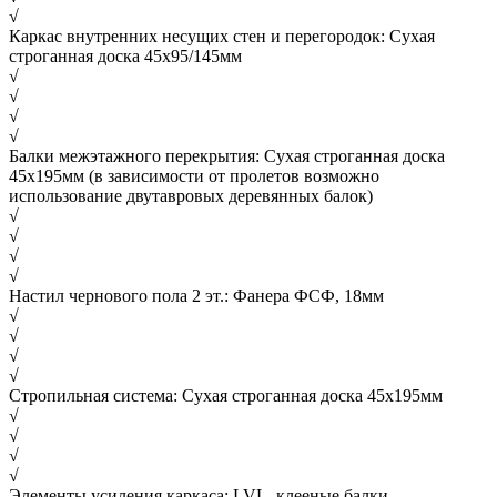
√
Каркас внутренних несущих стен и перегородок: Сухая
строганная доска 45х95/145мм
√
√
√
√
Балки межэтажного перекрытия: Сухая строганная доска
45х195мм (в зависимости от пролетов возможно
использование двутавровых деревянных балок)
√
√
√
√
Настил чернового пола 2 эт.: Фанера ФСФ, 18мм
√
√
√
√
Стропильная система: Сухая строганная доска 45х195мм
√
√
√
√
Элементы усиления каркаса: LVL, клееные балки