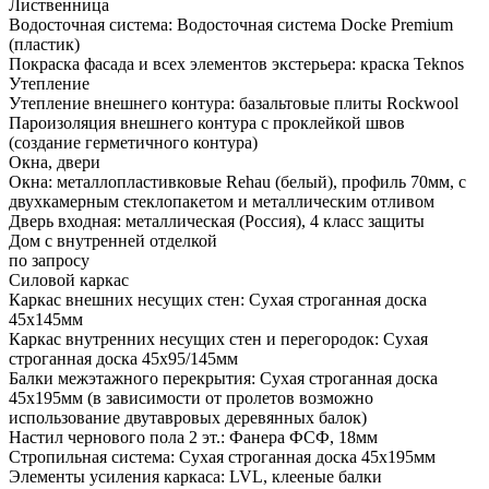
Лиственница
Водосточная система: Водосточная система Docke Premium
(пластик)
Покраска фасада и всех элементов экстерьера: краска Teknos
Утепление
Утепление внешнего контура: базальтовые плиты Rockwool
Пароизоляция внешнего контура с проклейкой швов
(создание герметичного контура)
Окна, двери
Окна: металлопластивковые Rehau (белый), профиль 70мм, с
двухкамерным стеклопакетом и металлическим отливом
Дверь входная: металлическая (Россия), 4 класс защиты
Дом с внутренней отделкой
по запросу
Силовой каркас
Каркас внешних несущих стен: Сухая строганная доска
45х145мм
Каркас внутренних несущих стен и перегородок: Сухая
строганная доска 45х95/145мм
Балки межэтажного перекрытия: Сухая строганная доска
45х195мм (в зависимости от пролетов возможно
использование двутавровых деревянных балок)
Настил чернового пола 2 эт.: Фанера ФСФ, 18мм
Стропильная система: Сухая строганная доска 45х195мм
Элементы усиления каркаса: LVL, клееные балки