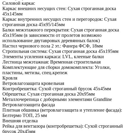
Силовой каркас
Каркас внешних несущих стен: Сухая строганная доска
45х145мм
Каркас внутренних несущих стен и перегородок: Сухая
строганная доска 45х95/145мм
Балки межэтажного перекрытия: Сухая строганная доска
45х195мм (в зависимости от пролетов возможно
использование двутавровых деревянных балок)
Настил чернового пола 2 эт.: Фанера ФСФ, 18мм
Стропильная система: Сухая строганная доска 45х195мм
Элементы усиления каркаса: LVL, клееные балки
Лестница межэтажная: Временная строительная
Комплектующие для сборки домокомплекта: Уголки,
пластины, метизы, спец.крепеж
Кровля
Ветровлагозащита кровельная
Контробрешетка: Сухой строганный брусок 45х45мм
Обрешетка: Сухая строганная доска 20х95мм
Металлочерепица с доборными элементами Grandline
Ветровлагозащита фасада
Плитная обшивка (ветровлагозащита и утепление фасада):
Белтермо ТОП, 25 мм
Внешняя отделка
Рейка для вентзазора (контробрешетка): Сухой строганный
брусок 20х45мм