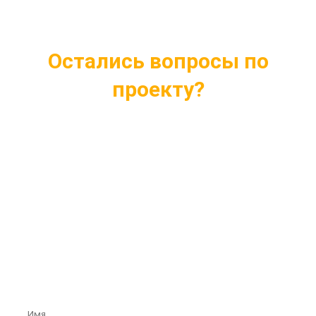
Остались вопросы по
проекту?
Ответим на все интересующие вопросы
Подберем проект индивидуально под ваши
нужды
Внесем любые изменения в проект
Бесплатная консультация профессионалов