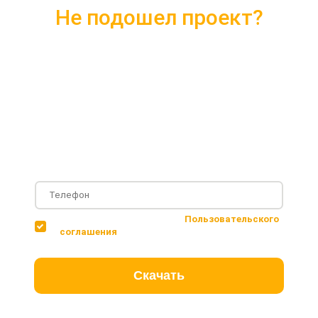
Не подошел проект?
Скачайте каталог с 10 лучшими
проектами 2018 года
Подробные комплектации
Фотографии с построенных объектов
Несколько вариантов планировки дома
Соглашаюсь с условиями
Пользовательского
соглашения
Скачать