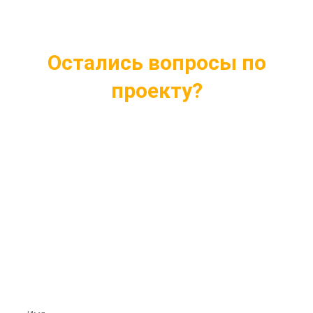
Остались вопросы по
проекту?
Ответим на все интересующие вопросы
Подберем проект индивидуально под ваши
нужды
Внесем любые изменения в проект
Бесплатная консультация профессионалов