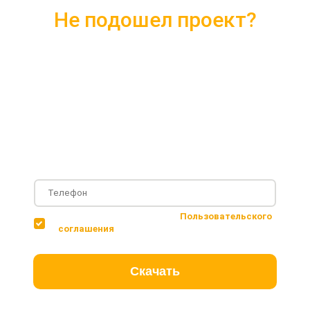
Не подошел проект?
Скачайте каталог с 10 лучшими
проектами 2018 года
Подробные комплектации
Фотографии с построенных объектов
Несколько вариантов планировки дома
Соглашаюсь с условиями
Пользовательского
соглашения
Скачать