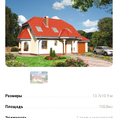
Размеры
13.7x10.9 м
Площадь
150,8м
2
Этажность
1 этаж с мансардой