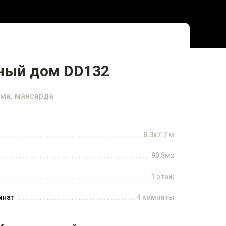
ный дом DD132
ма, мансарда
8.3x7.7 м
90,8м
2
1 этаж
мнат
4 комнаты