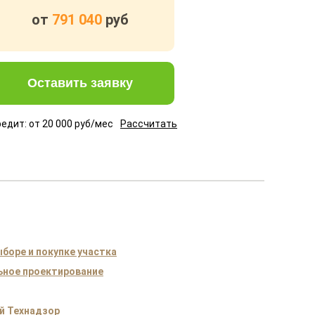
от
791 040
руб
Оставить заявку
редит: от
20 000
руб/мес
Рассчитать
боре и покупке участка
ное проектирование
й Технадзор