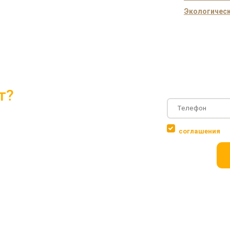
Экологическ
т?
и проектами 2018 года
Соглашаюсь с
соглашения
 объектов
ровки дома