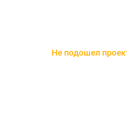
Не подошел проек
Скачайте каталог с 10 лучшим
Подробные комплектации
Фотографии с построенных
Несколько вариантов плани