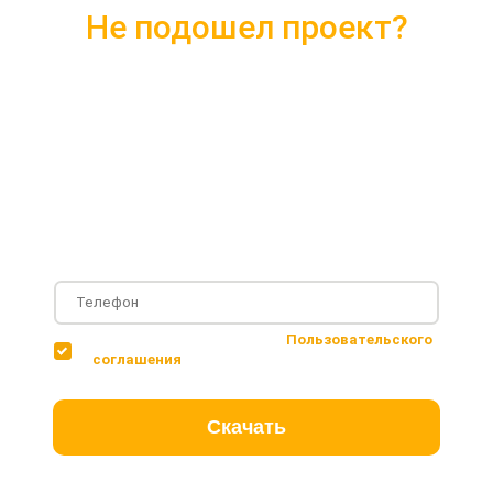
Не подошел проект?
Скачайте каталог с 10 лучшими
проектами 2018 года
Подробные комплектации
Фотографии с построенных объектов
Несколько вариантов планировки дома
Соглашаюсь с условиями
Пользовательского
соглашения
Скачать