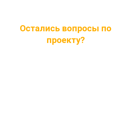
Остались вопросы по
проекту?
Ответим на все интересующие вопросы
Подберем проект индивидуально под ваши
нужды
Внесем любые изменения в проект
Бесплатная консультация профессионалов