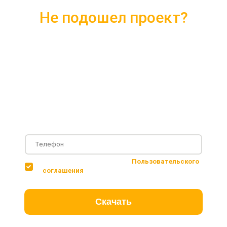
Не подошел проект?
Скачайте каталог с 10 лучшими
проектами 2018 года
Подробные комплектации
Фотографии с построенных объектов
Несколько вариантов планировки дома
Соглашаюсь с условиями
Пользовательского
соглашения
Скачать