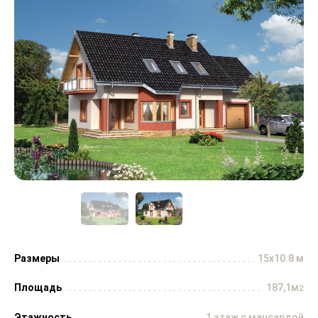
Размеры
15x10.8 м
Площадь
187,1м
2
Этажность
1 этаж с мансардой