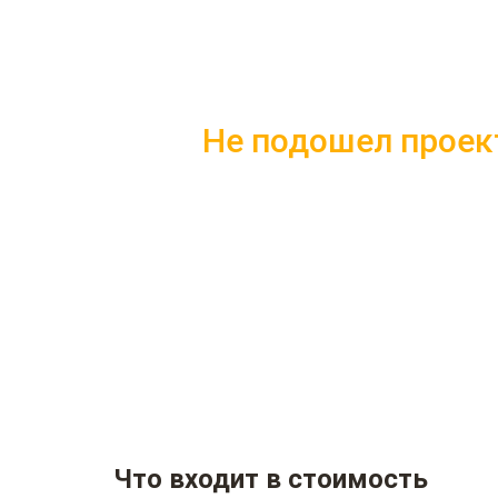
Не подошел проек
Скачайте каталог с 10 лучшим
Подробные комплектации
Фотографии с построенных
Несколько вариантов плани
Что входит в стоимость