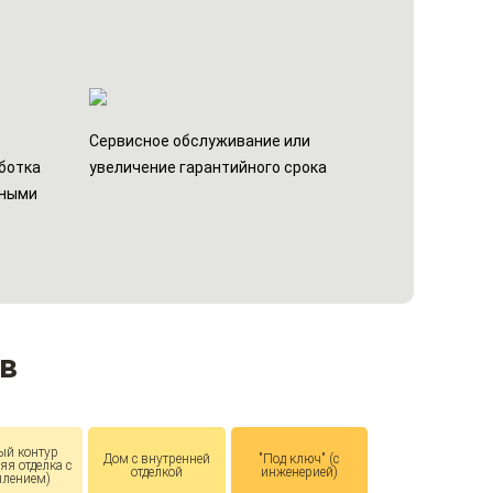
н
Сервисное обслуживание или
ботка
увеличение гарантийного срока
ьными
в
ый контур
Дом с внутренней
"Под ключ" (с
яя отделка с
отделкой
инженерией)
плением)