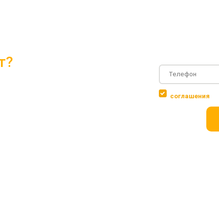
т?
и проектами 2018 года
Соглашаюсь с
соглашения
 объектов
ровки дома