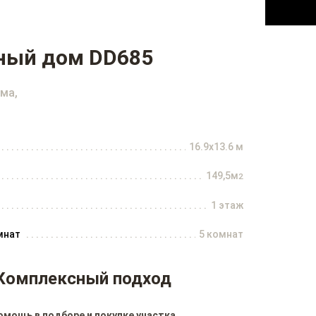
ный дом DD685
ма,
16.9x13.6 м
149,5м
2
1 этаж
мнат
5 комнат
Комплексный подход
омощь в подборе и покупке участка