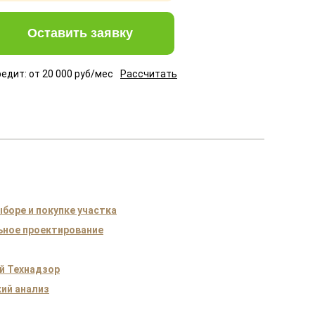
Оставить заявку
редит: от
20 000
руб/мес
Рассчитать
боре и покупке участка
ное проектирование
й Технадзор
ий анализ