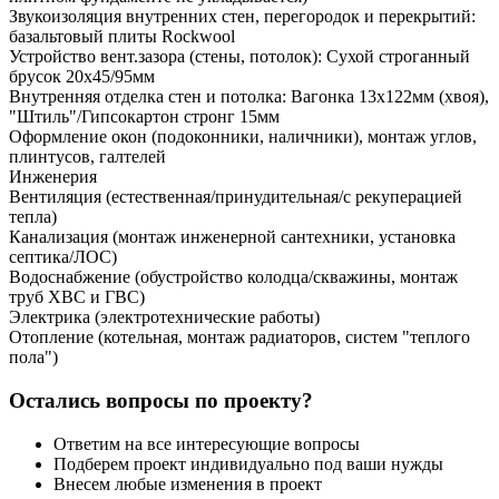
Звукоизоляция внутренних стен, перегородок и перекрытий:
базальтовый плиты Rockwool
Устройство вент.зазора (стены, потолок): Сухой строганный
брусок 20х45/95мм
Внутренняя отделка стен и потолка: Вагонка 13х122мм (хвоя),
"Штиль"/Гипсокартон стронг 15мм
Оформление окон (подоконники, наличники), монтаж углов,
плинтусов, галтелей
Инженерия
Вентиляция (естественная/принудительная/с рекуперацией
тепла)
Канализация (монтаж инженерной сантехники, установка
септика/ЛОС)
Водоснабжение (обустройство колодца/скважины, монтаж
труб ХВС и ГВС)
Электрика (электротехнические работы)
Отопление (котельная, монтаж радиаторов, систем "теплого
пола")
Остались вопросы по проекту?
Ответим на все интересующие вопросы
Подберем проект индивидуально под ваши нужды
Внесем любые изменения в проект