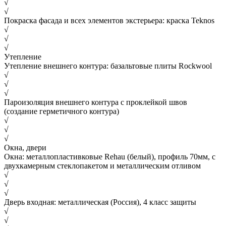
√
√
Покраска фасада и всех элементов экстерьера: краска Teknos
√
√
√
Утепление
Утепление внешнего контура: базальтовые плиты Rockwool
√
√
√
Пароизоляция внешнего контура с проклейкой швов
(создание герметичного контура)
√
√
√
Окна, двери
Окна: металлопластивковые Rehau (белый), профиль 70мм, с
двухкамерным стеклопакетом и металлическим отливом
√
√
√
Дверь входная: металлическая (Россия), 4 класс защиты
√
√