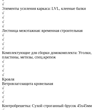
√
Элементы усиления каркаса: LVL, клееные балки
√
√
√
√
Лестница межэтажная: временная строительная
√
√
√
√
Комплектующие для сборки домокомплекта: Уголки,
пластины, метизы, спец.крепеж
√
√
√
√
Кровля
Ветровлагозащита кровельная
√
√
√
√
Контробрешетка: Сухой строганный брусок 45х45мм