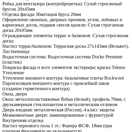
Рейка для вентзазора (контробрешетка): Сухой строганный
брусок 20х45мм
Отделка фасада: Имитация бруса 20мм
Оформление оконных, дверных проемов, углов, лобовых и
карнизных досок, подшив свесов кровли: Сухая строганная
доска 20х95мм
Ограждающие элементы террас и балконов: Сухая строганная
доска
Настил террас/балконов: Террасная доска 27х143мм (Вельвет),
Лиственница
Водосточная система: Водосточная система Docke Premium
(пластик)
Покраска фасада и всех элементов экстерьера: краска Teknos
Утепление
Утепление внешнего контура: базальтовые плиты Rockwool
Пароизоляция внешнего контура с проклейкой швов
(создание герметичного контура)
Окна, двери
Окна: металлопластивковые Rehau (белый), профиль 70мм, с
двухкамерным стеклопакетом и металлическим отливом
Дверь входная: металлическая (Россия), 4 класс защиты
Межкомнатные двери: ламинированные с фурнитурой
Внутренняя отделка
Настил чернового пола 1 эт.: Фанера ФСФ, 18мм (при
плитном фундаменте не укладывается)