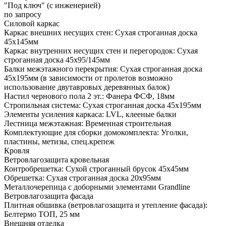
"Под ключ" (с инженерией)
по запросу
Силовой каркас
Каркас внешних несущих стен: Сухая строганная доска
45х145мм
Каркас внутренних несущих стен и перегородок: Сухая
строганная доска 45х95/145мм
Балки межэтажного перекрытия: Сухая строганная доска
45х195мм (в зависимости от пролетов возможно
использование двутавровых деревянных балок)
Настил чернового пола 2 эт.: Фанера ФСФ, 18мм
Стропильная система: Сухая строганная доска 45х195мм
Элементы усиления каркаса: LVL, клееные балки
Лестница межэтажная: Временная строительная
Комплектующие для сборки домокомплекта: Уголки,
пластины, метизы, спец.крепеж
Кровля
Ветровлагозащита кровельная
Контробрешетка: Сухой строганный брусок 45х45мм
Обрешетка: Сухая строганная доска 20х95мм
Металлочерепица с доборными элементами Grandline
Ветровлагозащита фасада
Плитная обшивка (ветровлагозащита и утепление фасада):
Белтермо ТОП, 25 мм
Внешняя отделка