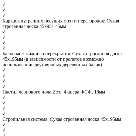
√
√
√
Каркас внутренних несущих стен и перегородок: Сухая
строганная доска 45х95/145мм
√
√
√
√
Балки межэтажного перекрытия: Сухая строганная доска
45х195мм (в зависимости от пролетов возможно
использование двутавровых деревянных балок)
√
√
√
√
Настил чернового пола 2 эт.: Фанера ФСФ, 18мм
√
√
√
√
Стропильная система: Сухая строганная доска 45х195мм
√
√
√