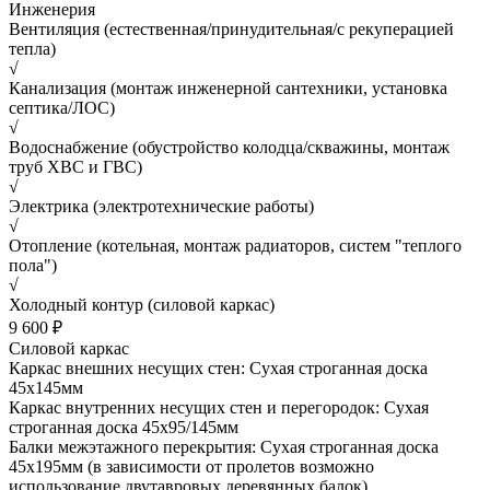
Инженерия
Вентиляция (естественная/принудительная/с рекуперацией
тепла)
√
Канализация (монтаж инженерной сантехники, установка
септика/ЛОС)
√
Водоснабжение (обустройство колодца/скважины, монтаж
труб ХВС и ГВС)
√
Электрика (электротехнические работы)
√
Отопление (котельная, монтаж радиаторов, систем "теплого
пола")
√
Холодный контур (силовой каркас)
9 600 ₽
Силовой каркас
Каркас внешних несущих стен: Сухая строганная доска
45х145мм
Каркас внутренних несущих стен и перегородок: Сухая
строганная доска 45х95/145мм
Балки межэтажного перекрытия: Сухая строганная доска
45х195мм (в зависимости от пролетов возможно
использование двутавровых деревянных балок)