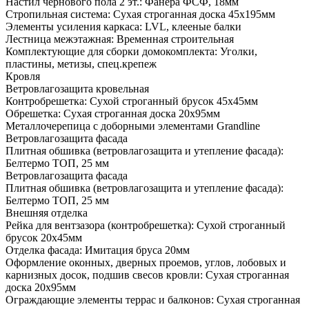
Настил чернового пола 2 эт.: Фанера ФСФ, 18мм
Стропильная система: Сухая строганная доска 45х195мм
Элементы усиления каркаса: LVL, клееные балки
Лестница межэтажная: Временная строительная
Комплектующие для сборки домокомплекта: Уголки,
пластины, метизы, спец.крепеж
Кровля
Ветровлагозащита кровельная
Контробрешетка: Сухой строганный брусок 45х45мм
Обрешетка: Сухая строганная доска 20х95мм
Металлочерепица с доборными элементами Grandline
Ветровлагозащита фасада
Плитная обшивка (ветровлагозащита и утепление фасада):
Белтермо ТОП, 25 мм
Ветровлагозащита фасада
Плитная обшивка (ветровлагозащита и утепление фасада):
Белтермо ТОП, 25 мм
Внешняя отделка
Рейка для вентзазора (контробрешетка): Сухой строганный
брусок 20х45мм
Отделка фасада: Имитация бруса 20мм
Оформление оконных, дверных проемов, углов, лобовых и
карнизных досок, подшив свесов кровли: Сухая строганная
доска 20х95мм
Ограждающие элементы террас и балконов: Сухая строганная