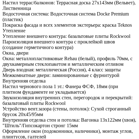
Настил террас/балконов: Террасная доска 27х143мм (Вельвет),
Лиственница
Водосточная система: Водосточная система Docke Premium
(пластик)
Покраска фасада и всех элементов экстерьера: краска Teknos
Утепление
Утепление внешнего контура: базальтовые плиты Rockwool
Пароизоляция внешнего контура с проклейкой швов
(создание герметичного контура)
Окна, двери
Окна: металлопластивковые Rehau (белый), профиль 70мм, с
двухкамерным стеклопакетом и металлическим отливом
Дверь входная: металлическая (Россия), 4 класс защиты
Межкомнатные двери: ламинированные с фурнитурой
Внутренняя отделка
Настил чернового пола 1 эт.: Фанера ФСФ, 18мм (при
плитном фундаменте не укладывается)
Звукоизоляция внутренних стен, перегородок и перекрытий:
базальтовый плиты Rockwool
Устройство вент.зазора (стены, потолок): Сухой строганный
брусок 20х45/95мм
Внутренняя отделка стен и потолка: Вагонка 13х122мм (хвоя),
"Штиль"/Гипсокартон стронг 15мм
Оформление окон (подоконники, наличники), монтаж углов,
плинтусов, галтелей