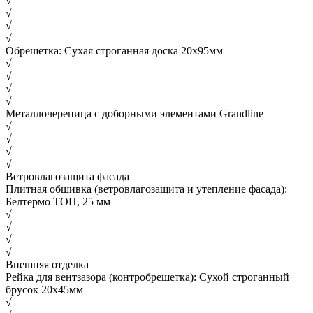
√
√
√
√
Обрешетка: Сухая строганная доска 20х95мм
√
√
√
√
Металлочерепица с доборными элементами Grandline
√
√
√
√
Ветровлагозащита фасада
Плитная обшивка (ветровлагозащита и утепление фасада):
Белтермо ТОП, 25 мм
√
√
√
√
Внешняя отделка
Рейка для вентзазора (контробрешетка): Сухой строганный
брусок 20х45мм
√