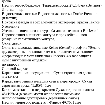
доска
Настил террас/балконов: Террасная доска 27х143мм (Вельвет),
Лиственница
Водосточная система: Водосточная система Docke Premium
(пластик)
Покраска фасада и всех элементов экстерьера: краска Teknos
Утепление
Утепление внешнего контура: базальтовые плиты Rockwool
Пароизоляция внешнего контура с проклейкой швов
(создание герметичного контура)
Окна, двери
Окна: металлопластивковые Rehau (белый), профиль 70мм, с
двухкамерным стеклопакетом и металлическим отливом
Дверь входная: металлическая (Россия), 4 класс защиты
Дом с внутренней отделкой
по запросу
Силовой каркас
Каркас внешних несущих стен: Сухая строганная доска
45х145мм
Каркас внутренних несущих стен и перегородок: Сухая
строганная доска 45х95/145мм
Балки межэтажного перекрытия: Сухая строганная доска
45х195мм (в зависимости от пролетов возможно
использование двутавровых деревянных балок)
Настил чернового пола 2 эт.: Фанера ФСФ, 18мм