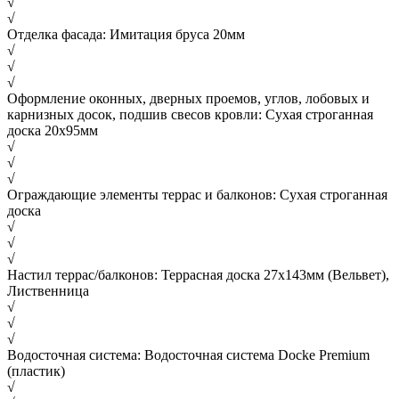
√
√
Отделка фасада: Имитация бруса 20мм
√
√
√
Оформление оконных, дверных проемов, углов, лобовых и
карнизных досок, подшив свесов кровли: Сухая строганная
доска 20х95мм
√
√
√
Ограждающие элементы террас и балконов: Сухая строганная
доска
√
√
√
Настил террас/балконов: Террасная доска 27х143мм (Вельвет),
Лиственница
√
√
√
Водосточная система: Водосточная система Docke Premium
(пластик)
√