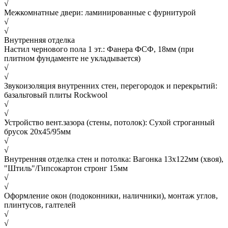
√
Межкомнатные двери: ламинированные с фурнитурой
√
√
Внутренняя отделка
Настил чернового пола 1 эт.: Фанера ФСФ, 18мм (при
плитном фундаменте не укладывается)
√
√
Звукоизоляция внутренних стен, перегородок и перекрытий:
базальтовый плиты Rockwool
√
√
Устройство вент.зазора (стены, потолок): Сухой строганный
брусок 20х45/95мм
√
√
Внутренняя отделка стен и потолка: Вагонка 13х122мм (хвоя),
"Штиль"/Гипсокартон стронг 15мм
√
√
Оформление окон (подоконники, наличники), монтаж углов,
плинтусов, галтелей
√
√