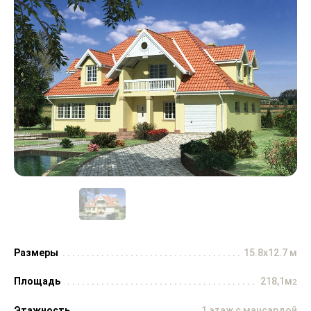
Размеры
15.8x12.7 м
Площадь
218,1м
2
Этажность
1 этаж с мансардой