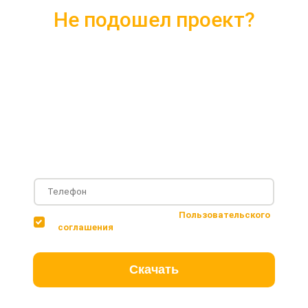
Не подошел проект?
Скачайте каталог с 10 лучшими
проектами 2018 года
Подробные комплектации
Фотографии с построенных объектов
Несколько вариантов планировки дома
Соглашаюсь с условиями
Пользовательского
соглашения
Скачать