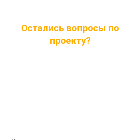
Остались вопросы по
проекту?
Ответим на все интересующие вопросы
Подберем проект индивидуально под ваши
нужды
Внесем любые изменения в проект
Бесплатная консультация профессионалов