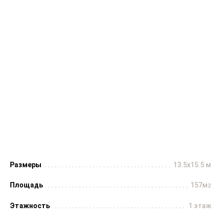
Размеры
13.5x15.5 м
Площадь
157м
2
Этажность
1 этаж