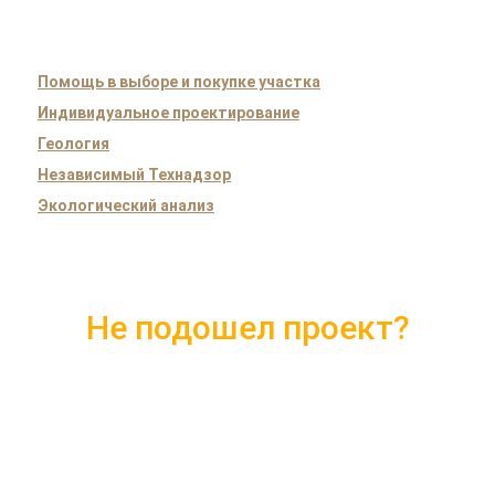
Помощь в выборе и покупке участка
Индивидуальное проектирование
Геология
Независимый Технадзор
Экологический анализ
Не подошел проект?
Скачайте каталог с 10 лучшими
проектами 2018 года
Подробные комплектации