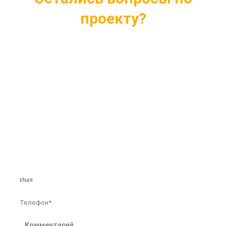
проекту?
Ответим на все интересующие вопросы
Подберем проект индивидуально под ваши
нужды
Внесем любые изменения в проект
Бесплатная консультация профессионалов