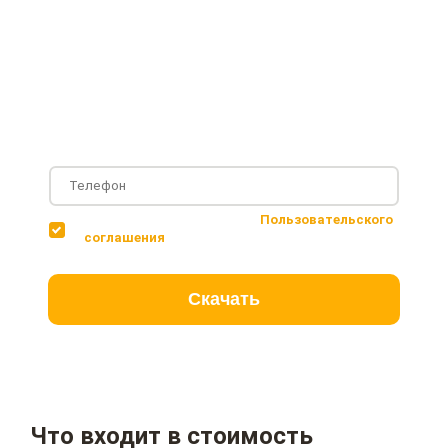
проектами 2018 года
Подробные комплектации
Фотографии с построенных объектов
Несколько вариантов планировки дома
Соглашаюсь с условиями
Пользовательского
соглашения
Скачать
Что входит в стоимость